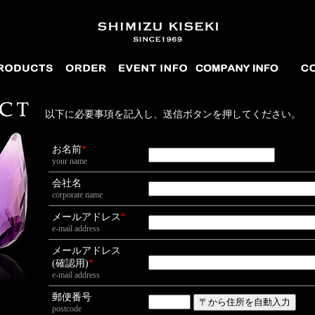
以下に必要事項を記入し、送信ボタンを押してください。
お名前
*
your name
会社名
corporate name
メールアドレス
*
e-mail address
メールアドレス
(確認用)
*
e-mail address
郵便番号
postcode