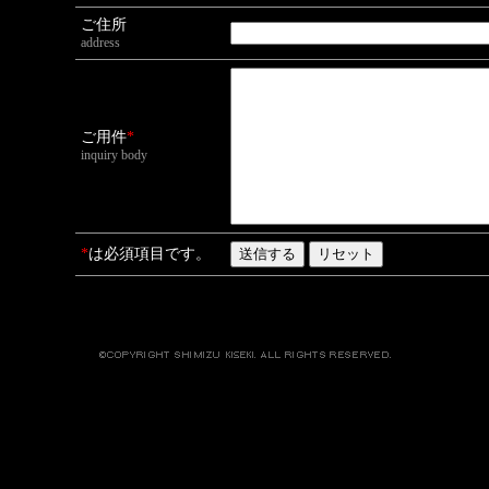
ご住所
address
ご用件
*
inquiry body
*
は必須項目です。